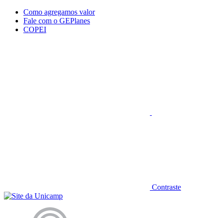
Conteúdo principal
Menu principal
Rodapé
Como agregamos valor
Fale com o GEPlanes
COPEI
Aumentar fonte
Contraste