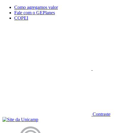
Conteúdo principal
Menu principal
Rodapé
Como agregamos valor
Fale com o GEPlanes
COPEI
Aumentar fonte
Contraste