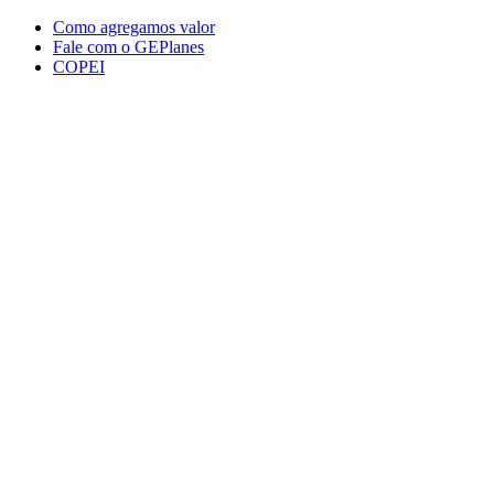
Conteúdo principal
Menu principal
Rodapé
Como agregamos valor
Fale com o GEPlanes
COPEI
Aumentar fonte
Diminuir fonte