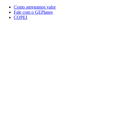
Conteúdo principal
Menu principal
Rodapé
Como agregamos valor
Fale com o GEPlanes
COPEI
Aumentar fonte
Diminuir fonte