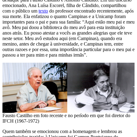
emocionado, Ana Luísa Escorel, filha de Cândido, compartilhou
com o público um
texto
do professor encontrado recentemente, após
sua morte. Ela enfatizou o quanto Campinas e a Unicamp foram
importantes para o pai e para sua família: “Aqui estão meu pai e meu
avô. Meu pai doou a biblioteca do meu avô para esta instituição
anos atrás. Eu posso atestar a vocês as grandes alegrias que ele teve
neste setor. Meu avô estudou aqui (em Campinas), quando era
menino, antes de chegar à universidade, e Campinas tem, entre
outras razoes e por essa, uma importância particular para o meu pai e
passou a ter para mim e para minhas irmãs”.
Fausto Castilho em foto recente e no período em que foi diretor do
IFCH (1967-1972)
Quem também se emocionou com a homenagem e lembrou as
contribuições trazidas à Unicamp foi Carmen Pontvianne de