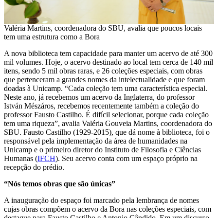
Valéria Martins, coordenadora do SBU, avalia que poucos locais
tem uma estrutura como a Bora
A nova biblioteca tem capacidade para manter um acervo de até 300
mil volumes. Hoje, o acervo destinado ao local tem cerca de 140 mil
itens, sendo 5 mil obras raras, e 26 coleções especiais, com obras
que pertenceram a grandes nomes da intelectualidade e que foram
doadas à Unicamp. “Cada coleção tem uma característica especial.
Neste ano, já recebemos um acervo da Inglaterra, do professor
István Mészáros, recebemos recentemente também a coleção do
professor Fausto Castilho. É difícil selecionar, porque cada coleção
tem uma riqueza”, avalia Valéria Gouveia Martins, coordenadora do
SBU. Fausto Castilho (1929-2015), que dá nome à biblioteca, foi o
responsável pela implementação da área de humanidades na
Unicamp e o primeiro diretor do Instituto de Filosofia e Ciências
Humanas (
IFCH
). Seu acervo conta com um espaço próprio na
recepção do prédio.
“Nós temos obras que são únicas”
A inauguração do espaço foi marcado pela lembrança de nomes
cujas obras compõem o acervo da Bora nas coleções especiais, com
destaque para Fausto Castilho e Antonio Cândido. Em um discurso