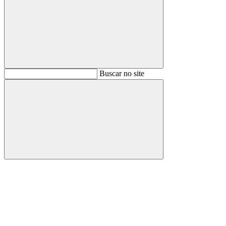
Buscar
Buscar no site
Buscar
Aumentar fonte