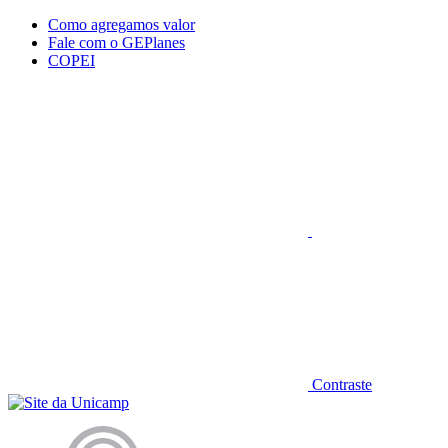
Conteúdo principal
Menu principal
Rodapé
Como agregamos valor
Fale com o GEPlanes
COPEI
Aumentar fonte
Contraste