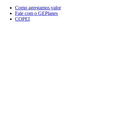
Conteúdo principal
Menu principal
Rodapé
Como agregamos valor
Fale com o GEPlanes
COPEI
Aumentar fonte
Diminuir fonte