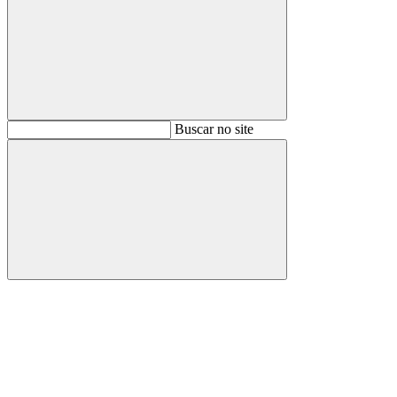
Buscar
Buscar no site
Buscar
Aumentar fonte